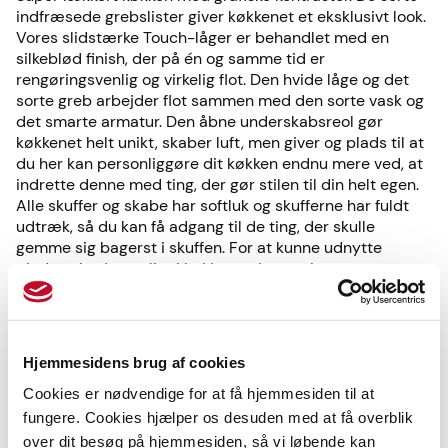
indfræsede grebslister giver køkkenet et eksklusivt look.
Vores slidstærke Touch-låger er behandlet med en
silkeblød finish, der på én og samme tid er
rengøringsvenlig og virkelig flot. Den hvide låge og det
sorte greb arbejder flot sammen med den sorte vask og
det smarte armatur. Den åbne underskabsreol gør
køkkenet helt unikt, skaber luft, men giver og plads til at
du her kan personliggøre dit køkken endnu mere ved, at
indrette denne med ting, der gør stilen til din helt egen.
Alle skuffer og skabe har softluk og skufferne har fuldt
udtræk, så du kan få adgang til de ting, der skulle
gemme sig bagerst i skuffen. For at kunne udnytte
pladsen bedst muligt i køkkenet, kan en integreret
spiseplads være en flot løsning, som det ses her i
køkkenet.
Der er tænkt på alle detaljer i dette luksuriøse køkken.
For at du får et køkken, der er gennemført i stilen, hele
Hjemmesidens brug af cookies
vejen igennem, medfølger en moderne, sort væghængt
emhætte, stænkplade i sort glas, integreret køleskab-
Cookies er nødvendige for at få hjemmesiden til at
og opvaskemaskine. Derudover får du et lækkert
fungere. Cookies hjælper os desuden med at få overblik
indbygningskomfur i rustfrit stål, samt en rammeløs
over dit besøg på hjemmesiden, så vi løbende kan