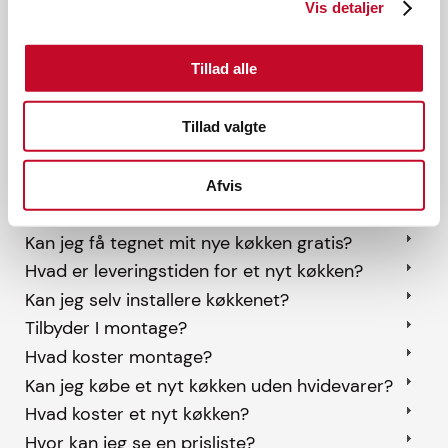
Vis detaljer
Har du spørgsmål til
køkkener?
Tillad alle
Vi har samlet de hyppigst stillede spørgsmål
Tillad valgte
nedenfor. Hvis du ikke får svar på dit spørgsmål, er
du meget velkommen til at ringe til os på +45 55 37
21 22.
Hvordan får jeg et nyt køkken
Afvis
Hvad betyder ALT INKLUSIVE?
Kan jeg få tegnet mit nye køkken gratis?
Hvad er leveringstiden for et nyt køkken?
Kan jeg selv installere køkkenet?
Tilbyder I montage?
Hvad koster montage?
Kan jeg købe et nyt køkken uden hvidevarer?
Hvad koster et nyt køkken?
Hvor kan jeg se en prisliste?