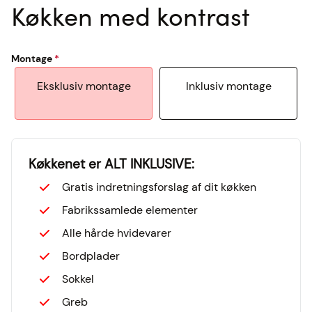
Køkken med kontrast
Kontakt os
Montage
Webshop
Eksklusiv montage
Inklusiv montage
Book møde
Find butik
Køkkenet er ALT INKLUSIVE:
Gratis indretningsforslag af dit køkken
Fabrikssamlede elementer
Alle hårde hvidevarer
Bordplader
Sokkel
Greb