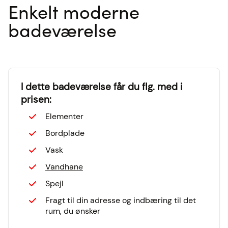
Enkelt moderne
Kontakt os
badeværelse
Webshop
Book møde
I dette badeværelse får du flg. med i
prisen:
Elementer
Find butik
Bordplade
Vask
Vandhane
Spejl
Fragt til din adresse og indbæring til det
rum, du ønsker