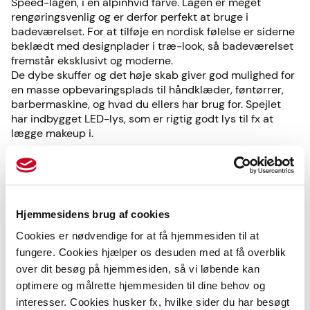
Speed-lågen, i en alpinhvid farve. Lågen er meget
rengøringsvenlig og er derfor perfekt at bruge i
badeværelset. For at tilføje en nordisk følelse er siderne
beklædt med designplader i træ-look, så badeværelset
fremstår eksklusivt og moderne.
De dybe skuffer og det høje skab giver god mulighed for
en masse opbevaringsplads til håndklæder, føntørrer,
barbermaskine, og hvad du ellers har brug for. Spejlet
har indbygget LED-lys, som er rigtig godt lys til fx at
lægge makeup i.
Dette kombinationstilbud kan ikke kombineres med
andre rabatter eller tilbud. Vi tager forbehold for fejl i
priser, specifikationer og sortiment.
Hjemmesidens brug af cookies
Cookies er nødvendige for at få hjemmesiden til at
Mål på badeværelsesmiljøet (målene er i mm):
fungere. Cookies hjælper os desuden med at få overblik
over dit besøg på hjemmesiden, så vi løbende kan
optimere og målrette hjemmesiden til dine behov og
interesser. Cookies husker fx, hvilke sider du har besøgt