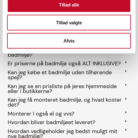
Tillad alle
Vi har samlet de hyppigst stillede spørgsmål
nedenfor. Hvis du ikke får svar på dit spørgsmål, er
du meget velkommen til at ringe til os på +45 55 37
Tillad valgte
21 22.
Hvordan får jeg et nyt badmiljø?
Hvad består et badmiljø af?
Afvis
Hvor lang leveringstid er der på mit nye
badmiljø?
Er priserne på badmiljø også ALT INKLUSIVE?
Kan jeg købe et badmiljø uden tilhørende
spejl?
Kan jeg se en prisliste på jeres hjemmeside
eller i butikkerne?
Kan jeg få monteret badmiljø, og hvad koster
det?
Monterer I også el og vvs?
Hvordan bliver badmiljøet leveret?
Hvordan vedligeholder jeg bedst muligt mit
nye badmiljø?